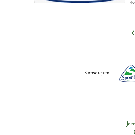
do
Konsorcjum
Jac