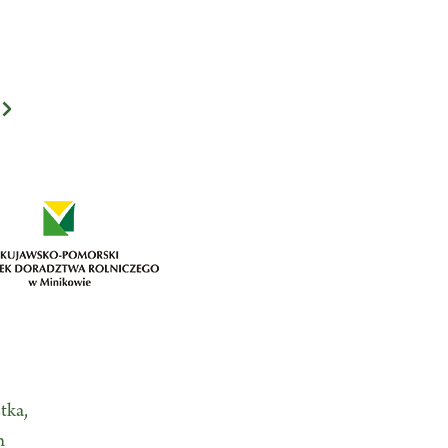
tka,
n