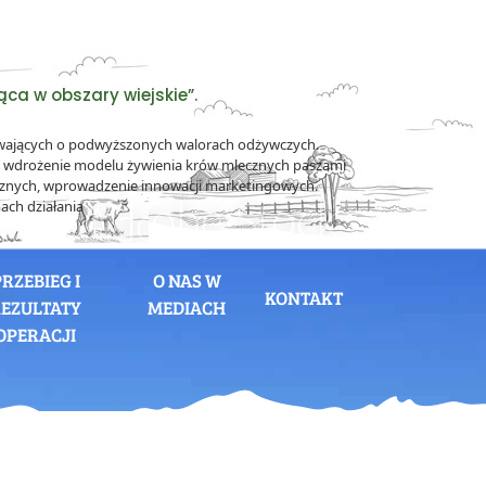
ca w obszary wiejskie”.
ewających o podwyższonych walorach odżywczych.
h, wdrożenie modelu żywienia krów mlecznych paszami
cznych, wprowadzenie innowacji marketingowych.
ach działania
PRZEBIEG I
O NAS W
KONTAKT
EZULTATY
MEDIACH
OPERACJI