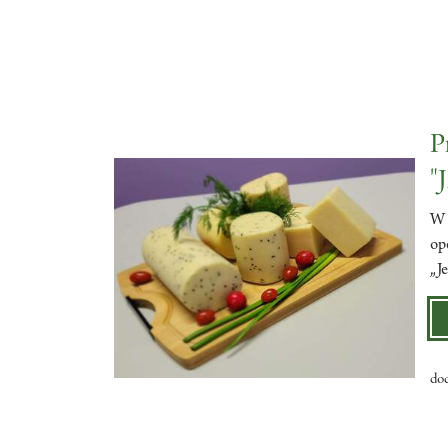
P
"
W 
op
„J
do