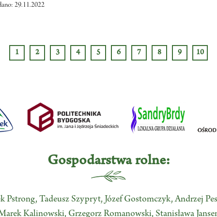
dano: 29.11.2022
1
2
3
4
5
6
7
8
9
10
Gospodarstwa rolne:
ek Pstrong, Tadeusz Szypryt, Józef Gostomczyk, Andrzej Pes
Marek Kalinowski, Grzegorz Romanowski, Stanisława Janse