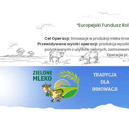
“Europejski Fundusz Ro
Cel Operacji:
Innowacje w produkcji mleka kro
Przewidywane wyniki operacji:
produkcja wysoki
pozyskiwanymi z użytków zielonych, zastosowan
Operacjia pt
TRADYCJA
DLA
INNOWACJI