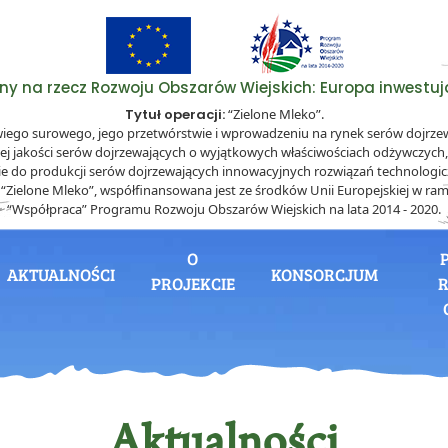
lny na rzecz Rozwoju Obszarów Wiejskich: Europa inwestują
Tytuł operacji:
“Zielone Mleko”.
wiego surowego, jego przetwórstwie i wprowadzeniu na rynek serów dojrz
ej jakości serów dojrzewających o wyjątkowych właściwościach odżywczyc
ie do produkcji serów dojrzewających innowacyjnych rozwiązań technologi
. “Zielone Mleko”, współfinansowana jest ze środków Unii Europejskiej w ram
“Współpraca” Programu Rozwoju Obszarów Wiejskich na lata 2014 - 2020.
O
AKTUALNOŚCI
KONSORCJUM
PROJEKCIE
R
Aktualności