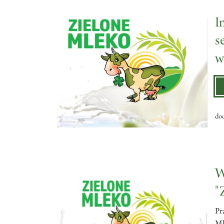
I
s
w
do
W
"
Pr