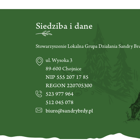
Siedziba i dane
Stowarzyszenie Lokalna Grupa Działania Sandry Br
ul. Wysoka 3
89-600 Chojnice
NIP 555 207 17 85
REGON 220705300
523 977 964
512 045 078
biuro@sandrybrdy.pl