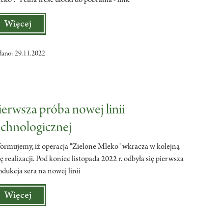
eko". Pełna treść ulotki do pobrania - link
Więcej
dano: 29.11.2022
ierwsza próba nowej linii
echnologicznej
formujemy, iż operacja "Zielone Mleko" wkracza w kolejną
zę realizacji. Pod koniec listopada 2022 r. odbyła się pierwsza
odukcja sera na nowej linii
Więcej