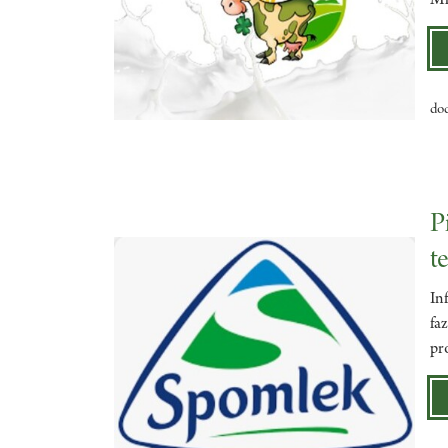
Ml
do
P
t
In
fa
pr