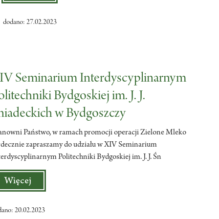
dodano: 27.02.2023
IV Seminarium Interdyscyplinarnym
olitechniki Bydgoskiej im. J. J.
niadeckich w Bydgoszczy
anowni Państwo, w ramach promocji operacji Zielone Mleko
rdecznie zapraszamy do udziału w XIV Seminarium
terdyscyplinarnym Politechniki Bydgoskiej im. J. J. Śn
Więcej
dano: 20.02.2023