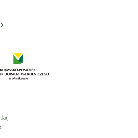
tka,
n