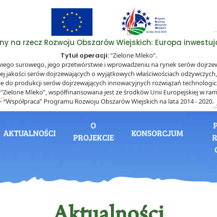
lny na rzecz Rozwoju Obszarów Wiejskich: Europa inwestują
Tytuł operacji:
“Zielone Mleko”.
wiego surowego, jego przetwórstwie i wprowadzeniu na rynek serów dojrz
ej jakości serów dojrzewających o wyjątkowych właściwościach odżywczyc
ie do produkcji serów dojrzewających innowacyjnych rozwiązań technologi
. “Zielone Mleko”, współfinansowana jest ze środków Unii Europejskiej w ram
“Współpraca” Programu Rozwoju Obszarów Wiejskich na lata 2014 - 2020.
O
AKTUALNOŚCI
KONSORCJUM
PROJEKCIE
R
Aktualności