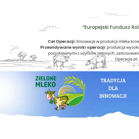
“Europejski Fundusz Ro
Cel Operacji:
Innowacje w produkcji mleka kro
Przewidywane wyniki operacji:
produkcja wysoki
pozyskiwanymi z użytków zielonych, zastosowan
Operacjia pt
TRADYCJA
DLA
INNOWACJI