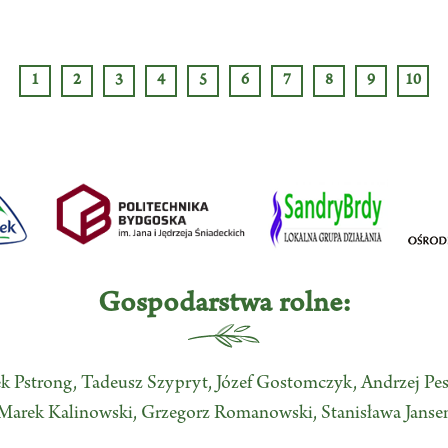
1
2
3
4
5
6
7
8
9
10
Gospodarstwa rolne:
ek Pstrong, Tadeusz Szypryt, Józef Gostomczyk, Andrzej Pes
Marek Kalinowski, Grzegorz Romanowski, Stanisława Janse