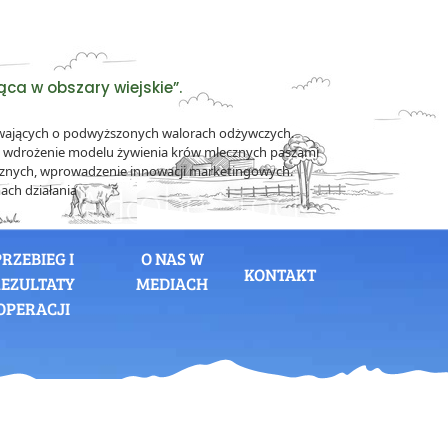
ca w obszary wiejskie”.
ewających o podwyższonych walorach odżywczych.
h, wdrożenie modelu żywienia krów mlecznych paszami
cznych, wprowadzenie innowacji marketingowych.
ach działania
PRZEBIEG I
O NAS W
KONTAKT
EZULTATY
MEDIACH
OPERACJI