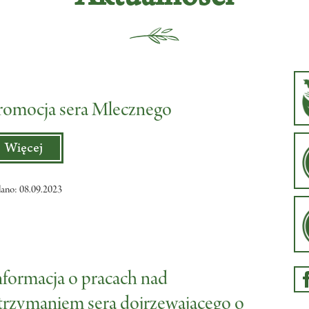
romocja sera Mlecznego
Więcej
ano: 08.09.2023
nformacja o pracach nad
trzymaniem sera dojrzewającego o