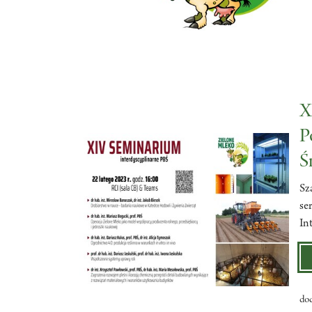
X
P
Ś
Sz
se
In
do