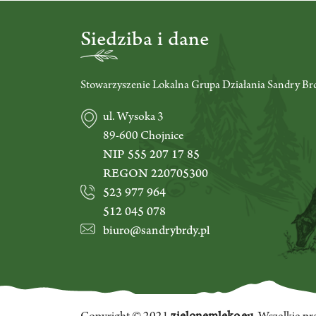
Siedziba i dane
Stowarzyszenie Lokalna Grupa Działania Sandry Br
ul. Wysoka 3
89-600 Chojnice
NIP 555 207 17 85
REGON 220705300
523 977 964
512 045 078
biuro@sandrybrdy.pl