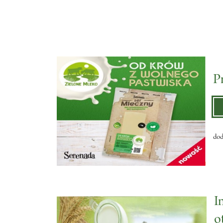
P
dod
I
o